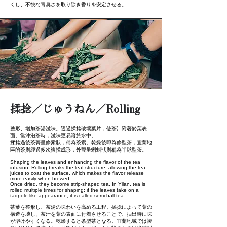
くし、不快な青臭さを取り除き香りを安定させる。
揉捻／じゅうねん／Rolling
整形、增加茶湯滋味。透過揉捻破壞葉片，使茶汁附著於葉表
面。當沖泡茶時，滋味更易溶於水中。
揉捻過後茶菁呈條索狀，稱為茶索。乾燥後即為條型茶，宜蘭地
區的茶則經過多次複揉成形，外觀呈蝌蚪狀則稱為半球型茶。
Shaping the leaves and enhancing the flavor of the tea
infusion. Rolling breaks the leaf structure, allowing the tea
juices to coat the surface, which makes the flavor release
more easily when brewed.
Once dried, they become strip-shaped tea. In Yilan, tea is
rolled multiple times for shaping; if the leaves take on a
tadpole-like appearance, it is called semi-ball tea.
茶葉を整形し、茶湯の味わいを高める工程。揉捻によって葉の
構造を壊し、茶汁を葉の表面に付着させることで、抽出時に味
が溶けやすくなる。乾燥すると条型茶となる。宜蘭地域では複