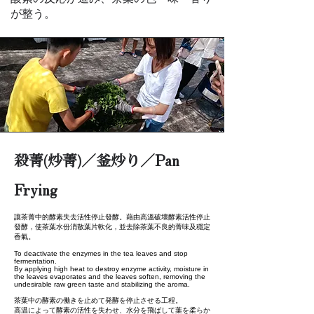
が整う。
殺菁(炒菁)／釜炒り／Pan
Frying
讓茶菁中的酵素失去活性停止發酵。藉由高溫破壞酵素活性停止
發酵，使茶葉水份消散葉片軟化，並去除茶葉不良的菁味及穩定
香氣。
To deactivate the enzymes in the tea leaves and stop
fermentation.
By applying high heat to destroy enzyme activity, moisture in
the leaves evaporates and the leaves soften, removing the
undesirable raw green taste and stabilizing the aroma.
茶葉中の酵素の働きを止めて発酵を停止させる工程。
高温によって酵素の活性を失わせ、水分を飛ばして葉を柔らか