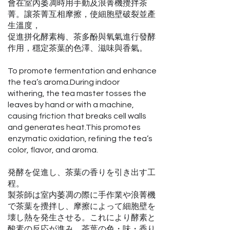
會在室內萎凋時用手動及浪菁機攪拌茶
菁。讓茶菁互相摩擦，使細胞壁破裂並產
生溫度，
促進拼化酵素梅、茶多酚與氧氣進行發酵
作用，穩定茶葉的色澤、滋味與香氣。
To promote fermentation and enhance
the tea’s aroma.During indoor
withering, the tea master tosses the
leaves by hand or with a machine,
causing friction that breaks cell walls
and generates heat.This promotes
enzymatic oxidation, refining the tea’s
color, flavor, and aroma.
発酵を促進し、茶葉の香りを引き出す工
程。
製茶師は室内萎凋の際に手作業や浪菁機
で茶葉を攪拌し、摩擦によって細胞壁を
壊し熱を発生させる。これにより酵素と
酸素の反応が進み、茶葉の色・味・香り