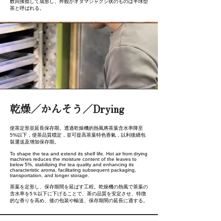
数回揉捻して成形し、外観がオタマジャクシ状のものは半球型
茶と呼ばれる。
乾燥／かんそう／Drying
使茶定形並延長保存期。透過乾燥機的熱風將茶葉含水率降至
5%以下，使茶品質穩定，並可提高茶葉特色香氣，以利後續包
裝運送及增加保存期。
To shape the tea and extend its shelf life. Hot air from drying
machines reduces the moisture content of the leaves to
below 5%, stabilizing the tea quality and enhancing its
characteristic aroma, facilitating subsequent packaging,
transportation, and longer storage.
茶葉を定形し、保存期間を延ばす工程。乾燥機の熱風で茶葉の
含水率を5％以下に下げることで、茶の品質を安定させ、特徴
的な香りを高め、後の包装や輸送、保存期間の延長に適する。