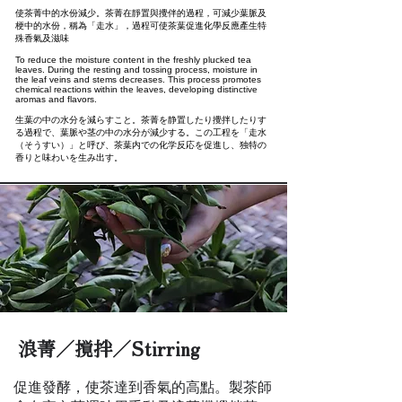
使茶菁中的水份減少。茶菁在靜置與攪伴的過程，可減少葉脈及
梗中的水份，稱為「走水」，過程可使茶葉促進化學反應產生特
殊香氣及滋味
To reduce the moisture content in the freshly plucked tea
leaves. During the resting and tossing process, moisture in
the leaf veins and stems decreases. This process promotes
chemical reactions within the leaves, developing distinctive
aromas and flavors.
生葉の中の水分を減らすこと。茶菁を静置したり攪拌したりす
る過程で、葉脈や茎の中の水分が減少する。この工程を「走水
（そうすい）」と呼び、茶葉内での化学反応を促進し、独特の
香りと味わいを生み出す。
浪菁／撹拌／Stirring
促進發酵，使茶達到香氣的高點。製茶師