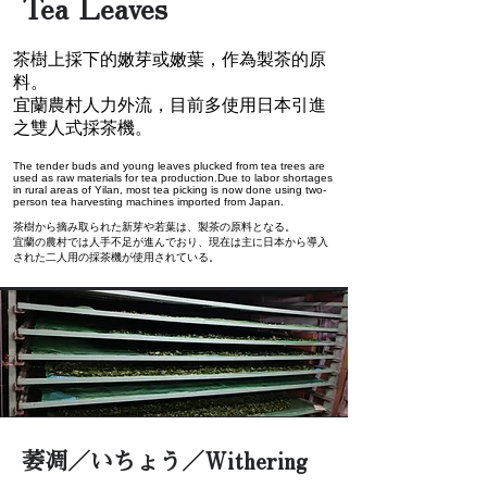
Tea Leaves
茶樹上採下的嫩芽或嫩葉，作為製茶的原
料。
宜蘭農村人力外流，目前多使用日本引進
之雙人式採茶機。
The tender buds and young leaves plucked from tea trees are
used as raw materials for tea production.Due to labor shortages
in rural areas of Yilan, most tea picking is now done using two-
person tea harvesting machines imported from Japan.
茶樹から摘み取られた新芽や若葉は、製茶の原料となる。
宜蘭の農村では人手不足が進んでおり、現在は主に日本から導入
された二人用の採茶機が使用されている。
萎凋／いちょう／Withering