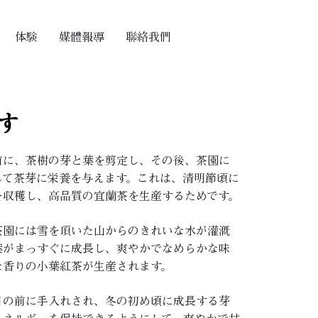
体験
媒體報導
聯絡我們
す
前に、茶樹の芽と葉を剪定し、その後、茶園に
して茶芽に栄養を与えます。これは、清明節頃に
を収穫し、高品質の宜蘭茶を生産するためです。
茶園には雪を頂いた山からのきれいな水が灌漑
葉がまっすぐに成長し、爽やかでなめらかな味
な香りの小葉紅茶が生産されます。
日の前に手入れされ、冬の初め頃に成長する芽