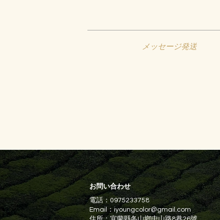
メッセージ発送
お問い合わせ
電話：0975233758
Email：
iyoungcolor@gmail.com
住所：宜蘭縣冬山鄉中山路8巷26號