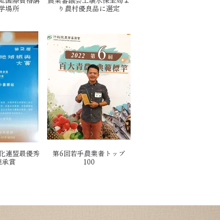
定国際資格講
農業審議会土壌水保全局よ
学場所
り農村優良品に選定
化連盟最優秀
第6回若手農業者トップ
継承賞
100