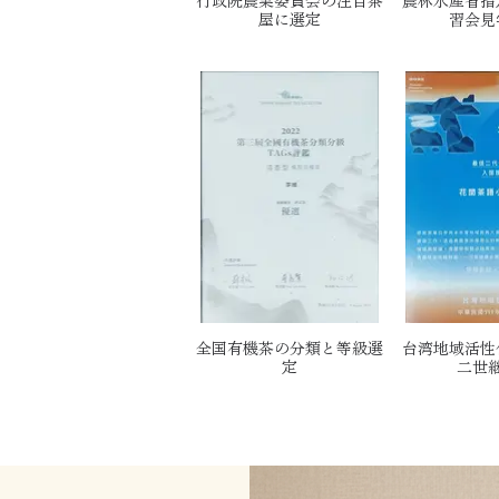
行政院農業委員会の注目茶
農林水産省指
屋に選定
習会見
全国有機茶の分類と等級選
台湾地域活性
定
二世