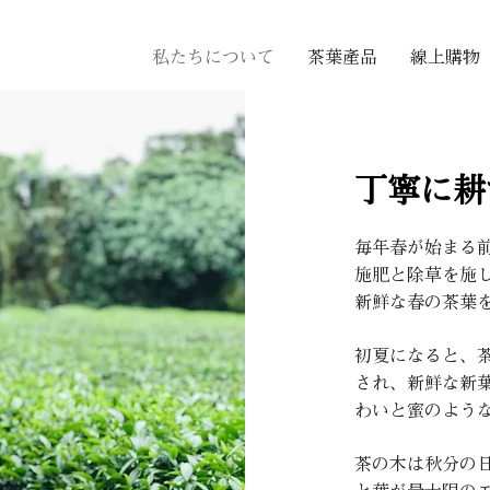
私たちについて
茶葉產品
線上購物
丁寧に耕
毎年春が始まる
施肥と除草を施
新鮮な春の茶葉
初夏になると、
され、新鮮な新
わいと蜜のよう
茶の木は秋分の